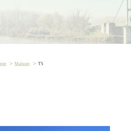
nne
Maison
T5