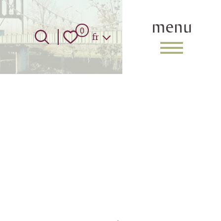
menu
Langue
0
fr