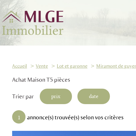
Accueil
Vente
Lot et garonne
Miramont de guye
Achat Maison T5 pièces
Trier par
prix
date
annonce(s) trouvée(s) selon vos critères
1