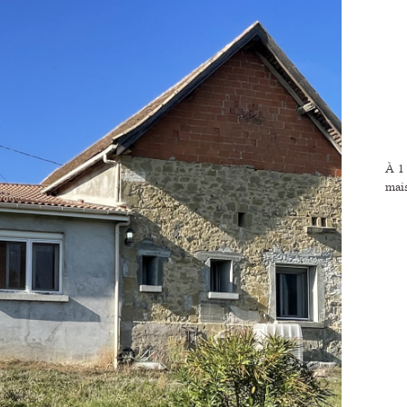
À 1 
mais