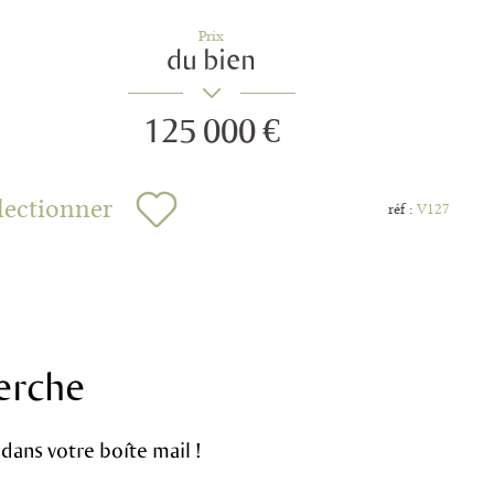
Prix
du bien
125 000 €
lectionner
réf :
V127
erche
dans votre boîte mail !