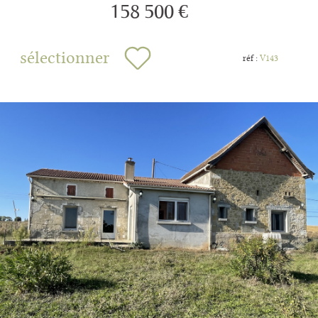
158 500 €
sélectionner
réf :
V143