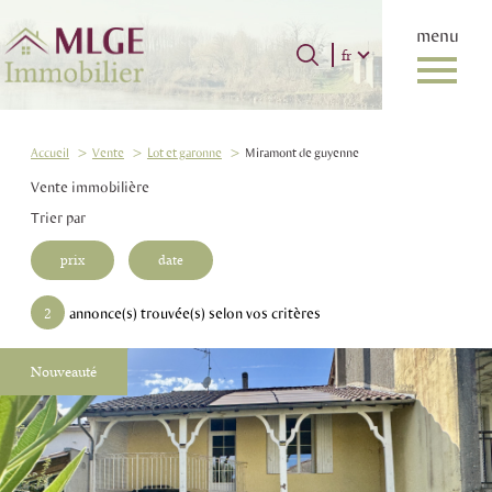
menu
Langue
Langue
fr
0
Accueil
fr
Accueil
Vente
Lot et garonne
Miramont de guyenne
Vente immobilière
Trier par
prix
date
2
annonce(s) trouvée(s) selon vos critères
Nouveauté