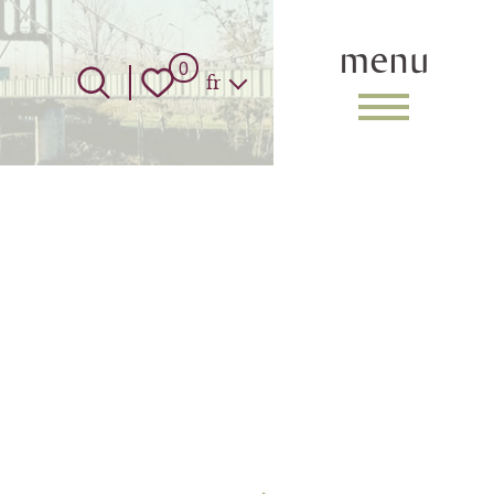
menu
Langue
0
fr