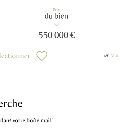
Prix
du bien
550 000 €
lectionner
réf :
V181
erche
dans votre boîte mail !