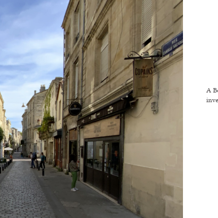
A Bo
inve