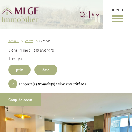
menu
Langue
Langue
fr
0
Accueil
fr
Accueil
Vente
Gironde
Biens immobiliers à vendre
Trier par
prix
date
2
annonce(s) trouvée(s) selon vos critères
Coup de coeur