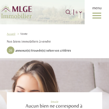
menu
Langue
Langue
fr
0
Accueil
fr
Accueil
Vente
Nos biens immobiliers à vendre
20
annonce(s) trouvée(s) selon vos critères
Désolé
Aucun bien ne correspond à