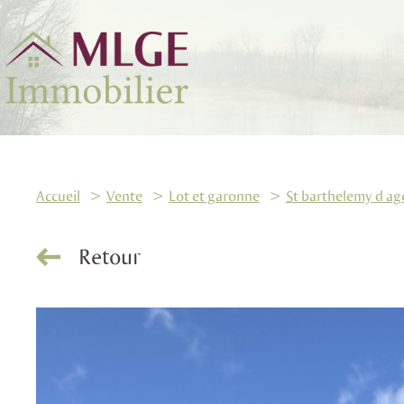
Accueil
Vente
Lot et garonne
St barthelemy d ag
Retour